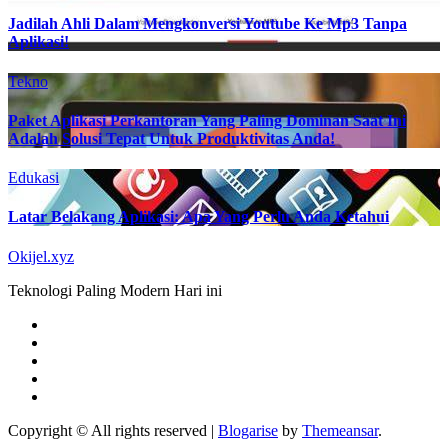
Jadilah Ahli Dalam Mengkonversi Youtube Ke Mp3 Tanpa
Aplikasi!
Tekno
Paket Aplikasi Perkantoran Yang Paling Dominan Saat Ini
Adalah Solusi Tepat Untuk Produktivitas Anda!
Edukasi
Latar Belakang Aplikasi: Apa Yang Perlu Anda Ketahui
Okijel.xyz
Teknologi Paling Modern Hari ini
Copyright © All rights reserved
|
Blogarise
by
Themeansar
.