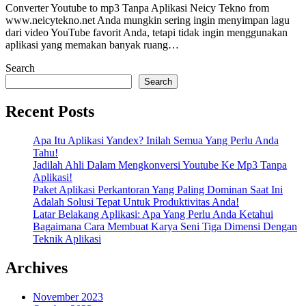
Converter Youtube to mp3 Tanpa Aplikasi Neicy Tekno from
www.neicytekno.net Anda mungkin sering ingin menyimpan lagu
dari video YouTube favorit Anda, tetapi tidak ingin menggunakan
aplikasi yang memakan banyak ruang…
Search
Search
Recent Posts
Apa Itu Aplikasi Yandex? Inilah Semua Yang Perlu Anda
Tahu!
Jadilah Ahli Dalam Mengkonversi Youtube Ke Mp3 Tanpa
Aplikasi!
Paket Aplikasi Perkantoran Yang Paling Dominan Saat Ini
Adalah Solusi Tepat Untuk Produktivitas Anda!
Latar Belakang Aplikasi: Apa Yang Perlu Anda Ketahui
Bagaimana Cara Membuat Karya Seni Tiga Dimensi Dengan
Teknik Aplikasi
Archives
November 2023