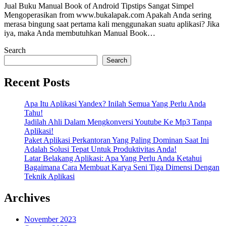
Jual Buku Manual Book of Android Tipstips Sangat Simpel
Mengoperasikan from www.bukalapak.com Apakah Anda sering
merasa bingung saat pertama kali menggunakan suatu aplikasi? Jika
iya, maka Anda membutuhkan Manual Book…
Search
Search
Recent Posts
Apa Itu Aplikasi Yandex? Inilah Semua Yang Perlu Anda
Tahu!
Jadilah Ahli Dalam Mengkonversi Youtube Ke Mp3 Tanpa
Aplikasi!
Paket Aplikasi Perkantoran Yang Paling Dominan Saat Ini
Adalah Solusi Tepat Untuk Produktivitas Anda!
Latar Belakang Aplikasi: Apa Yang Perlu Anda Ketahui
Bagaimana Cara Membuat Karya Seni Tiga Dimensi Dengan
Teknik Aplikasi
Archives
November 2023