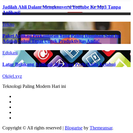
Jadilah Ahli Dalam Mengkonversi Youtube Ke Mp3 Tanpa
Aplikasi!
Tekno
Paket Aplikasi Perkantoran Yang Paling Dominan Saat Ini
Adalah Solusi Tepat Untuk Produktivitas Anda!
Edukasi
Latar Belakang Aplikasi: Apa Yang Perlu Anda Ketahui
Okijel.xyz
Teknologi Paling Modern Hari ini
Copyright © All rights reserved
|
Blogarise
by
Themeansar
.