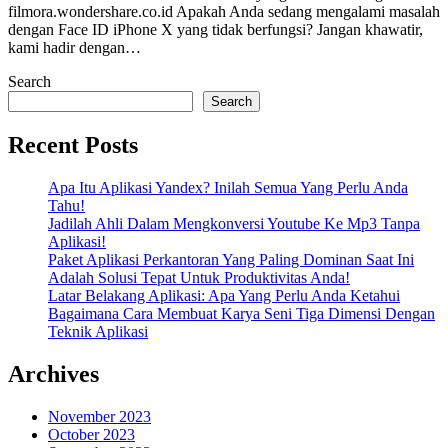
filmora.wondershare.co.id Apakah Anda sedang mengalami masalah
dengan Face ID iPhone X yang tidak berfungsi? Jangan khawatir,
kami hadir dengan…
Search
Search
Recent Posts
Apa Itu Aplikasi Yandex? Inilah Semua Yang Perlu Anda
Tahu!
Jadilah Ahli Dalam Mengkonversi Youtube Ke Mp3 Tanpa
Aplikasi!
Paket Aplikasi Perkantoran Yang Paling Dominan Saat Ini
Adalah Solusi Tepat Untuk Produktivitas Anda!
Latar Belakang Aplikasi: Apa Yang Perlu Anda Ketahui
Bagaimana Cara Membuat Karya Seni Tiga Dimensi Dengan
Teknik Aplikasi
Archives
November 2023
October 2023