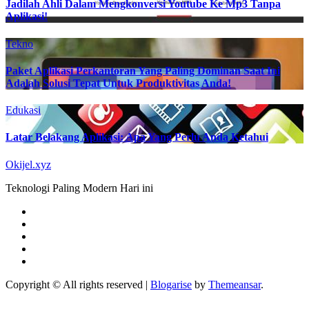
Jadilah Ahli Dalam Mengkonversi Youtube Ke Mp3 Tanpa
Aplikasi!
Tekno
Paket Aplikasi Perkantoran Yang Paling Dominan Saat Ini
Adalah Solusi Tepat Untuk Produktivitas Anda!
Edukasi
Latar Belakang Aplikasi: Apa Yang Perlu Anda Ketahui
Okijel.xyz
Teknologi Paling Modern Hari ini
Copyright © All rights reserved
|
Blogarise
by
Themeansar
.