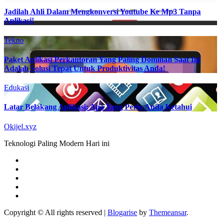
Jadilah Ahli Dalam Mengkonversi Youtube Ke Mp3 Tanpa
Aplikasi!
Tekno
Paket Aplikasi Perkantoran Yang Paling Dominan Saat Ini
Adalah Solusi Tepat Untuk Produktivitas Anda!
Edukasi
Latar Belakang Aplikasi: Apa Yang Perlu Anda Ketahui
Okijel.xyz
Teknologi Paling Modern Hari ini
Copyright © All rights reserved
|
Blogarise
by
Themeansar
.