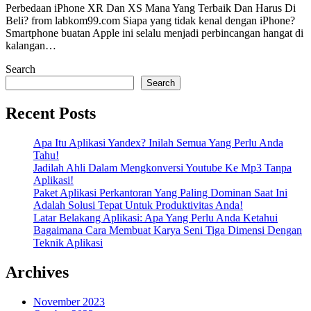
Perbedaan iPhone XR Dan XS Mana Yang Terbaik Dan Harus Di
Beli? from labkom99.com Siapa yang tidak kenal dengan iPhone?
Smartphone buatan Apple ini selalu menjadi perbincangan hangat di
kalangan…
Search
Search
Recent Posts
Apa Itu Aplikasi Yandex? Inilah Semua Yang Perlu Anda
Tahu!
Jadilah Ahli Dalam Mengkonversi Youtube Ke Mp3 Tanpa
Aplikasi!
Paket Aplikasi Perkantoran Yang Paling Dominan Saat Ini
Adalah Solusi Tepat Untuk Produktivitas Anda!
Latar Belakang Aplikasi: Apa Yang Perlu Anda Ketahui
Bagaimana Cara Membuat Karya Seni Tiga Dimensi Dengan
Teknik Aplikasi
Archives
November 2023