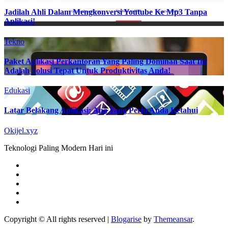
Jadilah Ahli Dalam Mengkonversi Youtube Ke Mp3 Tanpa
Aplikasi!
Tekno
Paket Aplikasi Perkantoran Yang Paling Dominan Saat Ini
Adalah Solusi Tepat Untuk Produktivitas Anda!
Edukasi
Latar Belakang Aplikasi: Apa Yang Perlu Anda Ketahui
Okijel.xyz
Teknologi Paling Modern Hari ini
Copyright © All rights reserved
|
Blogarise
by
Themeansar
.