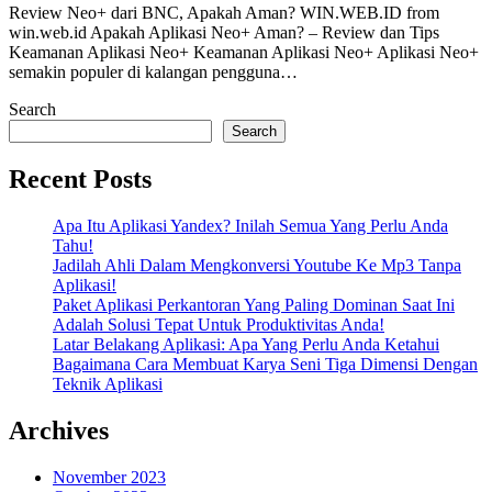
Review Neo+ dari BNC, Apakah Aman? WIN.WEB.ID from
win.web.id Apakah Aplikasi Neo+ Aman? – Review dan Tips
Keamanan Aplikasi Neo+ Keamanan Aplikasi Neo+ Aplikasi Neo+
semakin populer di kalangan pengguna…
Search
Search
Recent Posts
Apa Itu Aplikasi Yandex? Inilah Semua Yang Perlu Anda
Tahu!
Jadilah Ahli Dalam Mengkonversi Youtube Ke Mp3 Tanpa
Aplikasi!
Paket Aplikasi Perkantoran Yang Paling Dominan Saat Ini
Adalah Solusi Tepat Untuk Produktivitas Anda!
Latar Belakang Aplikasi: Apa Yang Perlu Anda Ketahui
Bagaimana Cara Membuat Karya Seni Tiga Dimensi Dengan
Teknik Aplikasi
Archives
November 2023